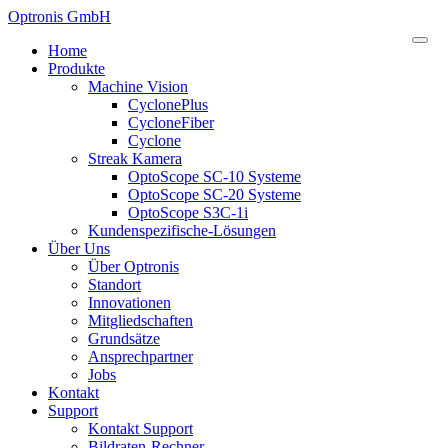
Optronis GmbH
Home
Produkte
Machine Vision
CyclonePlus
CycloneFiber
Cyclone
Streak Kamera
OptoScope SC-10 Systeme
OptoScope SC-20 Systeme
OptoScope S3C-1i
Kundenspezifische-Lösungen
Über Uns
Über Optronis
Standort
Innovationen
Mitgliedschaften
Grundsätze
Ansprechpartner
Jobs
Kontakt
Support
Kontakt Support
Bildraten-Rechner