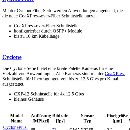
Mit der CycloneFiber Serie werden Anwendungen abgedeckt, die
die neue CoaXPress-over-Fiber Schnittstelle nutzen.
CoaXPress-over-Fiber Schnittstelle
konfigurierbar durch QSFP+ Module
bis zu 10 km Kabellänge
Cyclone
Die Cyclone Serie bietet eine breite Palette Kameras für eine
Vielzahl von Anwendungen. Alle Kameras sind mit der
CoaXPress
Schnittstelle für Übertragungen von bis zu 12,5 Gb/s pro Kanal
ausgestattet.
CXP-12 Schnittstelle für 4x 12,5 Gb/s
kleines Gehäuse
Model
Auflösung
Bildrate
Sensor
Pixelgröße
Name
[MPixel]
[fps]
Typ
[µm]
CyclonePlus-
65
71
GMAX3265
3,2