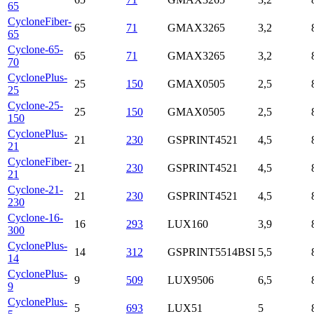
65
CycloneFiber-
65
71
GMAX3265
3,2
65
Cyclone-65-
65
71
GMAX3265
3,2
70
CyclonePlus-
25
150
GMAX0505
2,5
25
Cyclone-25-
25
150
GMAX0505
2,5
150
CyclonePlus-
21
230
GSPRINT4521
4,5
21
CycloneFiber-
21
230
GSPRINT4521
4,5
21
Cyclone-21-
21
230
GSPRINT4521
4,5
230
Cyclone-16-
16
293
LUX160
3,9
300
CyclonePlus-
14
312
GSPRINT5514BSI
5,5
14
CyclonePlus-
9
509
LUX9506
6,5
9
CyclonePlus-
5
693
LUX51
5