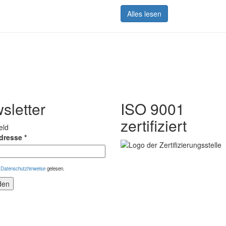
Alles lesen
sletter
ISO 9001
zertifiziert
eld
Adresse
*
e
Datenschutzhinweise
gelesen.