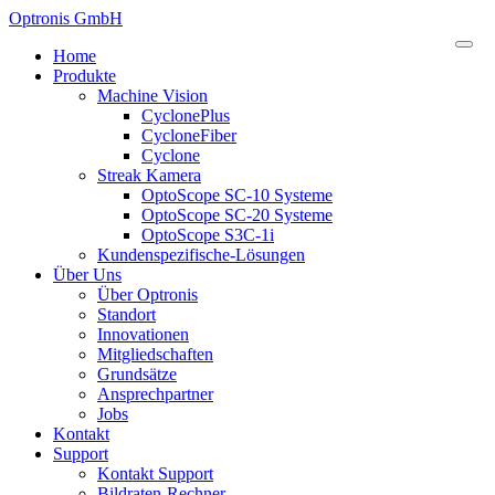
Optronis GmbH
Home
Produkte
Machine Vision
CyclonePlus
CycloneFiber
Cyclone
Streak Kamera
OptoScope SC-10 Systeme
OptoScope SC-20 Systeme
OptoScope S3C-1i
Kundenspezifische-Lösungen
Über Uns
Über Optronis
Standort
Innovationen
Mitgliedschaften
Grundsätze
Ansprechpartner
Jobs
Kontakt
Support
Kontakt Support
Bildraten-Rechner