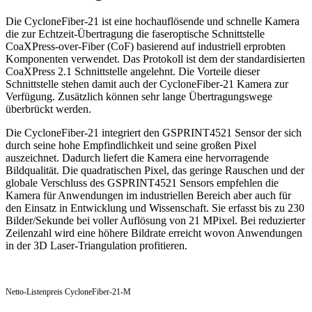
Die CycloneFiber-21 ist eine hochauflösende und schnelle Kamera
die zur Echtzeit-Übertragung die faseroptische Schnittstelle
CoaXPress-over-Fiber (CoF) basierend auf industriell erprobten
Komponenten verwendet. Das Protokoll ist dem der standardisierten
CoaXPress 2.1 Schnittstelle angelehnt. Die Vorteile dieser
Schnittstelle stehen damit auch der CycloneFiber-21 Kamera zur
Verfügung. Zusätzlich können sehr lange Übertragungswege
überbrückt werden.
Die CycloneFiber-21 integriert den GSPRINT4521 Sensor der sich
durch seine hohe Empfindlichkeit und seine großen Pixel
auszeichnet. Dadurch liefert die Kamera eine hervorragende
Bildqualität. Die quadratischen Pixel, das geringe Rauschen und der
globale Verschluss des GSPRINT4521 Sensors empfehlen die
Kamera für Anwendungen im industriellen Bereich aber auch für
den Einsatz in Entwicklung und Wissenschaft. Sie erfasst bis zu 230
Bilder/Sekunde bei voller Auflösung von 21 MPixel. Bei reduzierter
Zeilenzahl wird eine höhere Bildrate erreicht wovon Anwendungen
in der 3D Laser-Triangulation profitieren.
Netto-Listenpreis CycloneFiber-21-M