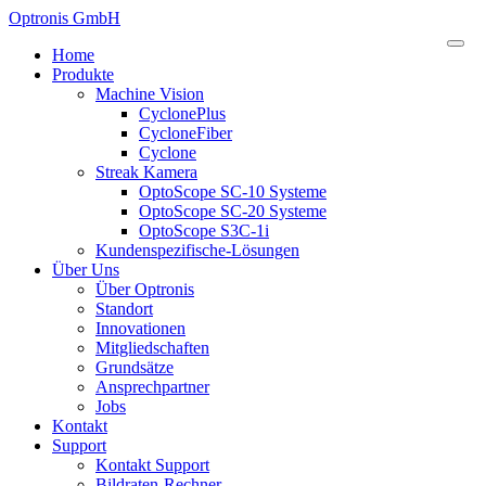
Optronis GmbH
Home
Produkte
Machine Vision
CyclonePlus
CycloneFiber
Cyclone
Streak Kamera
OptoScope SC-10 Systeme
OptoScope SC-20 Systeme
OptoScope S3C-1i
Kundenspezifische-Lösungen
Über Uns
Über Optronis
Standort
Innovationen
Mitgliedschaften
Grundsätze
Ansprechpartner
Jobs
Kontakt
Support
Kontakt Support
Bildraten-Rechner