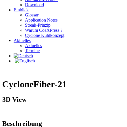
Download
Einblick
Glossar
Application Notes
Streak-Prinzip
Warum CoaXPress ?
Cyclone Kühlkonzept
Aktuelles
Aktuelles
Termine
CycloneFiber-21
3D View
Beschreibung